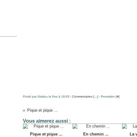
Posté par Stridou la Fee à 18:03 -
Commentaires [
…
]
- Permalien [
#
]
Pique et pique ...
Vous aimerez aussi :
Pique et pique ...
En chemin ...
La v